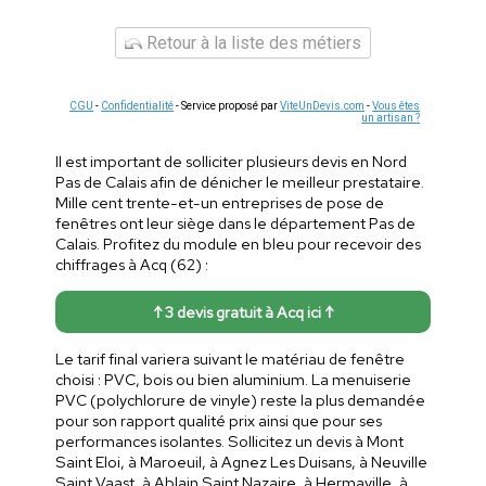
Retour à la liste des métiers
CGU
-
Confidentialité
- Service proposé par
ViteUnDevis.com
-
Vous êtes
un artisan ?
Il est important de solliciter plusieurs devis en Nord
Pas de Calais afin de dénicher le meilleur prestataire.
Mille cent trente-et-un entreprises de pose de
fenêtres ont leur siège dans le département Pas de
Calais. Profitez du module en bleu pour recevoir des
chiffrages à Acq (62) :
↑ 3 devis gratuit à Acq ici ↑
Le tarif final variera suivant le matériau de fenêtre
choisi : PVC, bois ou bien aluminium. La menuiserie
PVC (polychlorure de vinyle) reste la plus demandée
pour son rapport qualité prix ainsi que pour ses
performances isolantes. Sollicitez un devis à Mont
Saint Eloi, à Maroeuil, à Agnez Les Duisans, à Neuville
Saint Vaast, à Ablain Saint Nazaire, à Hermaville, à