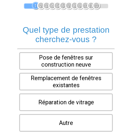
1
2
3
4
5
6
7
8
9
10
11
12
Quel type de prestation
cherchez-vous ?
Pose de fenêtres sur
construction neuve
Remplacement de fenêtres
existantes
Réparation de vitrage
Autre