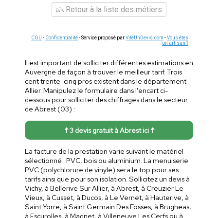
Retour à la liste des métiers
CGU
-
Confidentialité
- Service proposé par
ViteUnDevis.com
-
Vous êtes
un artisan ?
Il est important de solliciter différentes estimations en
Auvergne de façon à trouver le meilleur tarif. Trois
cent trente-cinq pros existent dans le département
Allier. Manipulez le formulaire dans l'encart ci-
dessous pour solliciter des chiffrages dans le secteur
de Abrest (03) :
↑ 3 devis gratuit à Abrest ici ↑
La facture de la prestation varie suivant le matériel
sélectionné : PVC, bois ou aluminium. La menuiserie
PVC (polychlorure de vinyle) sera le top pour ses
tarifs ainsi que pour son isolation. Sollicitez un devis à
Vichy, à Bellerive Sur Allier, à Abrest, à Creuzier Le
Vieux, à Cusset, à Ducos, à Le Vernet, à Hauterive, à
Saint Yorre, à Saint Germain Des Fosses, à Brugheas,
à Escurolles, à Magnet, à Villeneuve Les Cerfs ou à