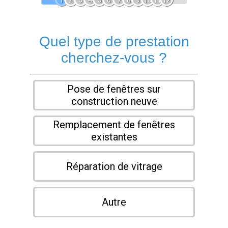
1
2
3
4
5
6
7
8
9
10
11
12
Quel type de prestation
cherchez-vous ?
Pose de fenêtres sur
construction neuve
Remplacement de fenêtres
existantes
Réparation de vitrage
Autre