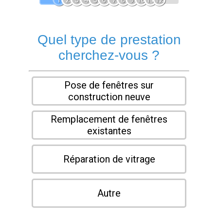
1
2
3
4
5
6
7
8
9
10
11
12
Quel type de prestation
cherchez-vous ?
Pose de fenêtres sur
construction neuve
Remplacement de fenêtres
existantes
Réparation de vitrage
Autre