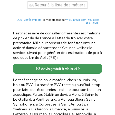
Retour à la liste des métiers
CGU
-
Confidentialité
- Service proposé par
ViteUnDevis.com
-
Vous êtes
un artisan ?
Il est nécessaire de consulter différentes estimations
de prix en Ile de France à l'effet de trouver votre
prestataire. Mille huit poseurs de fenêtres ont une
activité dans le département Yvelines. Utilisez le
service suivant pour générer des estimations de prix à
quelques km de Ablis (78) :
↑ 3 devis gratuit à Ablis ici ↑
Le tarif change selon le matériel choisi : aluminium,
bois ou PVC. La matière PVC reste aujourd'hui le top
pour faire des économies ainsi que pour son isolation
acoustique. Faites établir un devis à Ablis, à Boinville
Le Gaillard, à Ponthevrard, à Auneau Bleury Saint
Symphorien, à Corbreuse, à Saint Arnoult En
Yvelines, à Gallardon, à Emance, à Sainville, à
Gazeran, à Dourdan, à Longvilliers, à Denonville, à