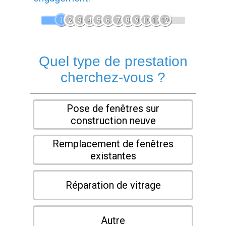
1
2
3
4
5
6
7
8
9
10
11
12
Quel type de prestation
cherchez-vous ?
Pose de fenêtres sur
construction neuve
Remplacement de fenêtres
existantes
Réparation de vitrage
Autre