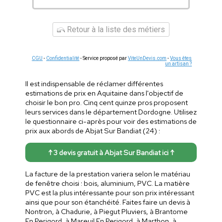
Retour à la liste des métiers
CGU
-
Confidentialité
- Service proposé par
ViteUnDevis.com
-
Vous êtes
un artisan ?
Il est indispensable de réclamer différentes
estimations de prix en Aquitaine dans l'objectif de
choisir le bon pro. Cinq cent quinze pros proposent
leurs services dans le département Dordogne. Utilisez
le questionnaire ci-après pour voir des estimations de
prix aux abords de Abjat Sur Bandiat (24) :
↑ 3 devis gratuit à Abjat Sur Bandiat ici ↑
La facture de la prestation variera selon le matériau
de fenêtre choisi : bois, aluminium, PVC. La matière
PVC est la plus intéressante pour son prix intéressant
ainsi que pour son étanchéité. Faites faire un devis à
Nontron, à Chadurie, à Piegut Pluviers, à Brantome
En Perigord, à Mareuil En Perigord, à Marthon, à